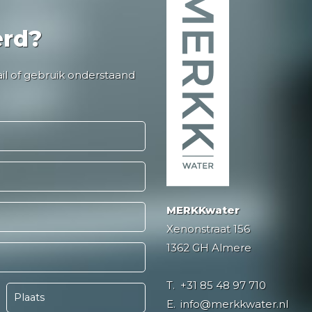
erd?
ail of gebruik onderstaand
MERKKwater
Xenonstraat 156
1362 GH Almere
T.
+31 85 48 97 710
E.
info@merkkwater.nl