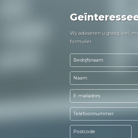
Geïnteresse
Wij adviseren u graag, bel, m
formulier.