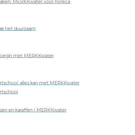
maken: MERKKwater voor horeca
ak het duurzaam
: begin met MERKKwater
ortschool: alles kan met MERKKwater
rtschool
sen en karaffen | MERKKwater