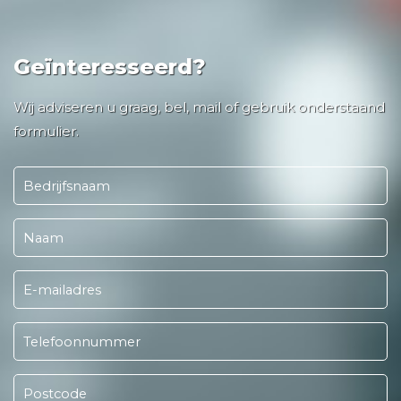
Geïnteresseerd?
Wij adviseren u graag, bel, mail of gebruik onderstaand
formulier.