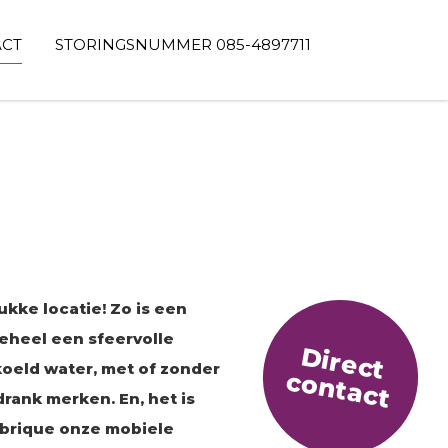
ACT
STORINGSNUMMER 085-4897711
ukke locatie! Zo is een
geheel een sfeervolle
D
ir
e
c
t
o
n
t
a
c
koeld water, met of zonder
c
t
drank merken. En, het is
abrique onze mobiele