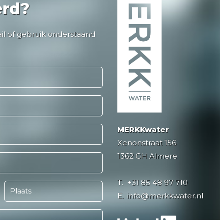
erd?
ail of gebruik onderstaand
MERKKwater
Xenonstraat 156
1362 GH Almere
T.
+31 85 48 97 710
E.
info@merkkwater.nl