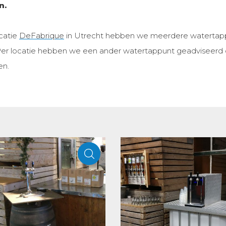
n.
catie
DeFabrique
in Utrecht hebben we meerdere watertapp
 Per locatie hebben we een ander watertappunt geadviseerd
en.