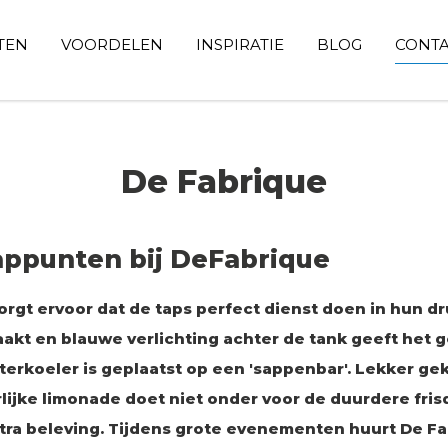
TEN
VOORDELEN
INSPIRATIE
BLOG
CONT
De Fabrique
appunten bij DeFabrique
rgt ervoor dat de taps perfect dienst doen in hun dr
akt en blauwe verlichting achter de tank geeft het 
aterkoeler is geplaatst op een 'sappenbar'. Lekker ge
lijke limonade doet niet onder voor de duurdere fris
tra beleving. Tijdens grote evenementen huurt De F