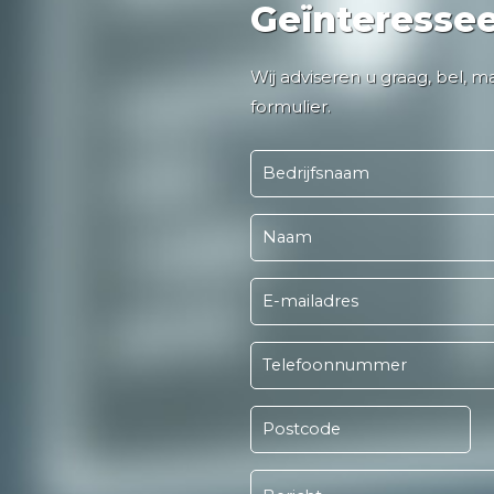
Geïnteresse
Wij adviseren u graag, bel, m
formulier.