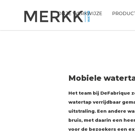
ONZE WERKWIJZE
PRODUC
Mobiele watert
Het team bij DeFabrique zo
watertap verrijdbaar gema
uitstraling. Een andere w
bruis, met daarin een heer
voor de bezoekers een ex