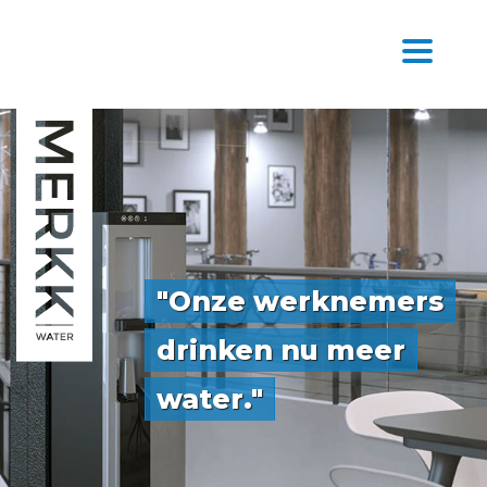
"Onze werknemers
drinken nu meer
water."