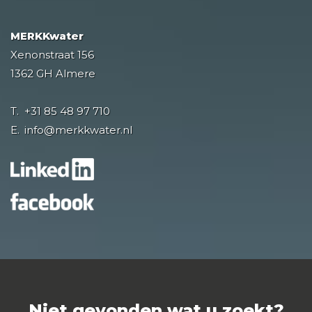
MERKKwater
Xenonstraat 156
1362 GH Almere
T.
+31 85 48 97 710
E.
info@merkkwater.nl
Niet gevonden wat u zoekt?