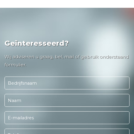
Geïnteresseerd?
Wij adviseren u graag, bel, mail of gebruik onderstaand
formulier.