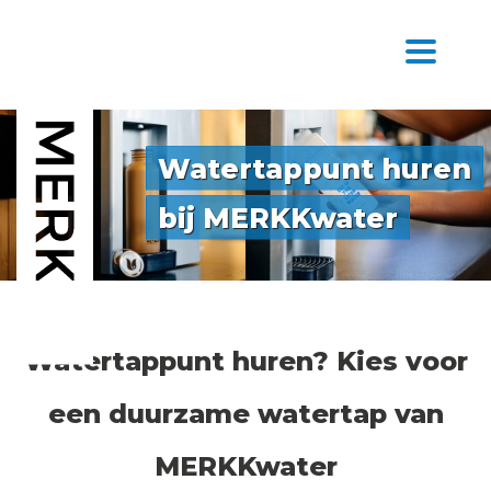
Watertappunt huren
bij MERKKwater
Watertappunt huren? Kies voor
een duurzame watertap van
MERKKwater