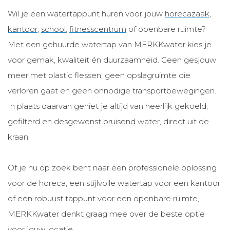
Wil je een watertappunt huren voor jouw
horecazaak
,
kantoor
,
school
,
fitnesscentrum
of openbare ruimte?
Met een gehuurde watertap van
MERKKwater
kies je
voor gemak, kwaliteit én duurzaamheid. Geen gesjouw
meer met plastic flessen, geen opslagruimte die
verloren gaat en geen onnodige transportbewegingen.
In plaats daarvan geniet je altijd van heerlijk gekoeld,
gefilterd en desgewenst
bruisend water
, direct uit de
kraan.
Of je nu op zoek bent naar een professionele oplossing
voor de horeca, een stijlvolle watertap voor een kantoor
of een robuust tappunt voor een openbare ruimte,
MERKKwater denkt graag mee over de beste optie
voor jouw locatie.