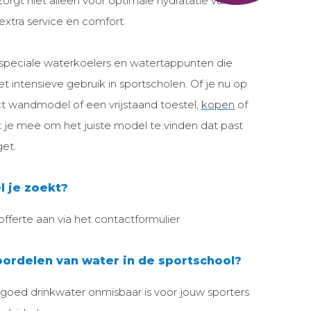
zorgt niet alleen voor optimale hydratatie van
extra service en comfort.
speciale waterkoelers en watertappunten die
t intensieve gebruik in sportscholen. Of je nu op
 wandmodel of een vrijstaand toestel,
kopen
of
t je mee om het juiste model te vinden dat past
get.
l je zoekt?
 offerte aan via het contactformulier
ordelen van water in de sportschool?
goed drinkwater onmisbaar is voor jouw sporters