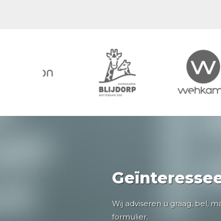
Geïnteresse
Wij adviseren u graag, bel, m
formulier.