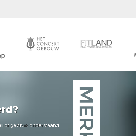
erd?
ail of gebruik onderstaand