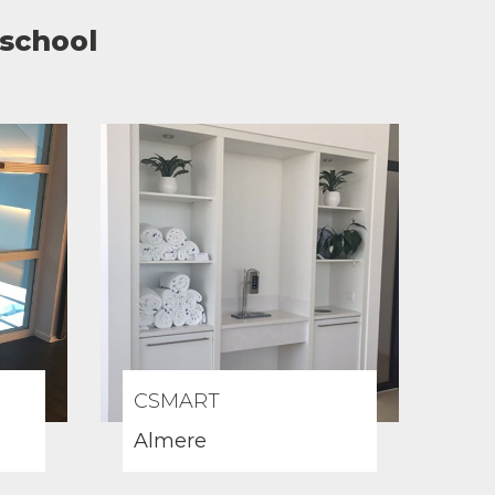
tschool
CSMART
Almere