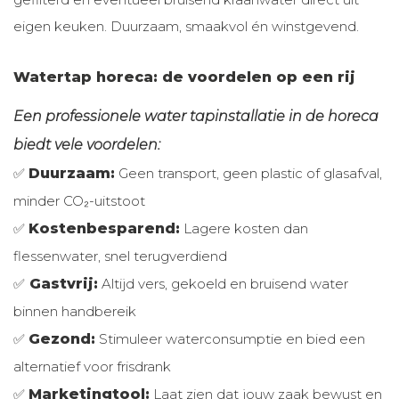
eigen keuken. Duurzaam, smaakvol én winstgevend.
Watertap horeca: de voordelen op een rij
Een professionele water tapinstallatie in de horeca
biedt vele voordelen:
✅
Duurzaam:
Geen transport, geen plastic of glasafval,
minder CO₂-uitstoot
✅
Kostenbesparend:
Lagere kosten dan
flessenwater, snel terugverdiend
✅
Gastvrij:
Altijd vers, gekoeld en bruisend water
binnen handbereik
✅
Gezond:
Stimuleer waterconsumptie en bied een
alternatief voor frisdrank
✅
Marketingtool:
Laat zien dat jouw zaak bewust en